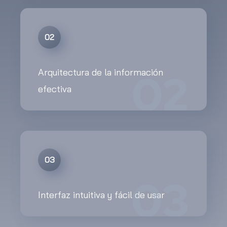
02
02
Arquitectura de la información
efectiva
03
03
Interfaz intuitiva y fácil de usar